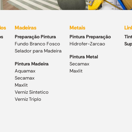
dos
Madeiras
Metais
Lin
os
Preparação Pintura
Pintura Preparação
Tin
Fundo Branco Fosco
Hidrofer-Zarcao
Sup
Selador para Madeira
Pintura Metal
Pintura Madeira
Secamax
Aquamax
Maxlit
Secamax
Maxlit
Verniz Sintetico
Verniz Triplo